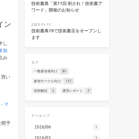
技術書典「第11回 刺され！技術書ア
ワード」開催のお知らせ
イン
2025-11-11
技術書典19で技術書店をオープンし
ます
申し
参加
込み
タグ
一般参加者向け
81
を買い
参加サークル向け
117
技術解説
3
運営レポート
7
- マ
アーカイブ
公開予
2026/06
1
2026/03
1