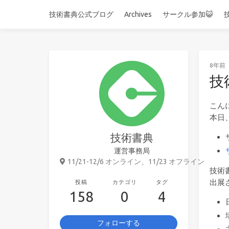
技術書典公式ブログ
Archives
サークル参加😺
8年前
技
こん
本日
技術書典
運営事務局
11/21-12/6 オンライン、11/23 オフライン
技術
出展
投稿
カテゴリ
タグ
158
0
4
フォローする