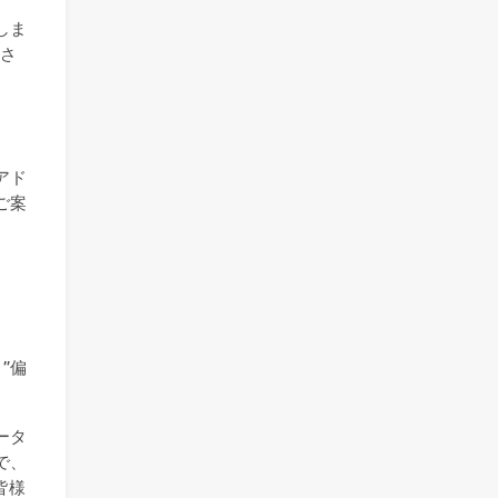
しま
ださ
アド
ご案
”偏
ータ
で、
皆様