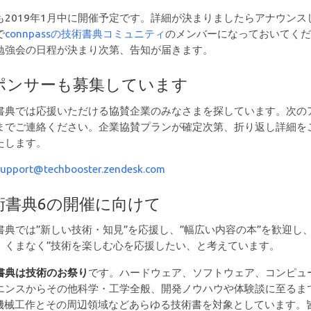
も2019年1月中に開催予定です。詳細が決まりましたらアナウンス
で
connpassの技術書典コミュニティ
のメンバーになっておいてく
勉強会の日程が決まり次第、告知が届きます。
ポンサーも募集しています
書典では応援いただける協賛企業のみなさまを探しています。次の
までご連絡ください。企業協賛プランが確定次第、折り返し詳細を
たします。
support@techbooster.zendesk.com
術書典6の開催に向けて
書典では”新しい技術・知見”を応援し、”幅広い内容の本”を歓迎し、
、くまなく”技術を楽しむ心を応援したい、と考えています。
書典は技術のお祭り
です。ハードウェア、ソフトウェア、コンピュ
エンスからその他科学・工学全般、開発ノウハウや体験談に至るま
や機械工作とその周辺領域などあらゆる技術書を対象としています。