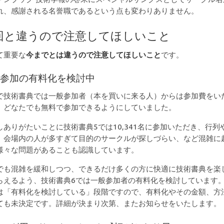
れ、感謝される名誉職であるという点も変わりありません。
回と違うので注意してほしいこと
て重要な
今までとは違うので注意してほしいこと
です。
般参加の有料化を検討中
で技術書典では一般参加者（本を買いに来る人）からは参加費をい
、どなたでも無料で参加できるようにしていました。
しありがたいことに技術書典5では10,341名に参加いただき、行列
、会場内の人が多すぎて目的のサークルが探しづらい、など混雑に
様々な問題があることも認識しています。
でも混雑を緩和しつつ、できるだけ多くの方に快適に技術書典を楽
らえるよう、技術書典6では一般参加者の有料化を検討しています
は「有料化を検討している」段階ですので、有料化やその金額、方
ても未決定です。詳細が決まり次第、またお知らせをいたします。