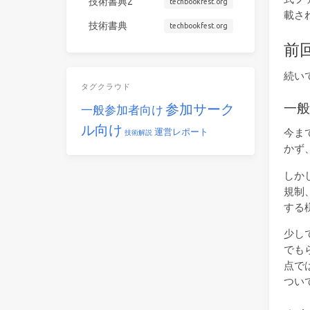
技術書典2
techbookfest.org
載さ
技術書典
techbookfest.org
前
続い
タグクラウド
一
参加サーク
一般参加者向け
ル向け
運営レポート
今ま
技術解説
かず
しか
規制
する
少し
でも
点で
つい