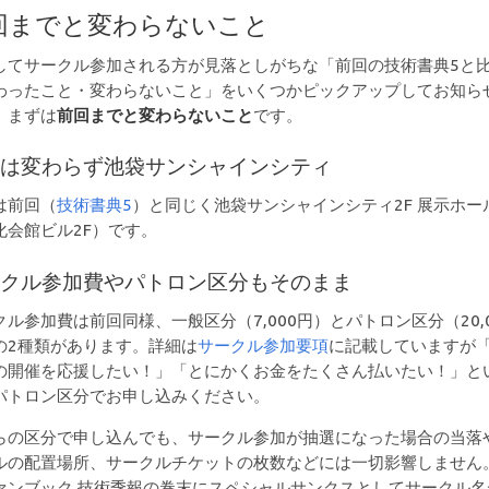
回までと変わらないこと
してサークル参加される方が見落としがちな「前回の技術書典5と
わったこと・変わらないこと」をいくつかピックアップしてお知ら
。まずは
前回までと変わらないこと
です。
場は変わらず池袋サンシャインシティ
は前回（
技術書典5
）と同じく池袋サンシャインシティ2F 展示ホー
化会館ビル2F）です。
ークル参加費やパトロン区分もそのまま
クル参加費は前回同様、一般区分（7,000円）とパトロン区分（20,0
の2種類があります。詳細は
サークル参加要項
に記載していますが
の開催を応援したい！」「とにかくお金をたくさん払いたい！」と
パトロン区分でお申し込みください。
らの区分で申し込んでも、サークル参加が抽選になった場合の当落
ルの配置場所、サークルチケットの枚数などには一切影響しません
ァンブック 技術季報の巻末にスペシャルサンクスとしてサークル名