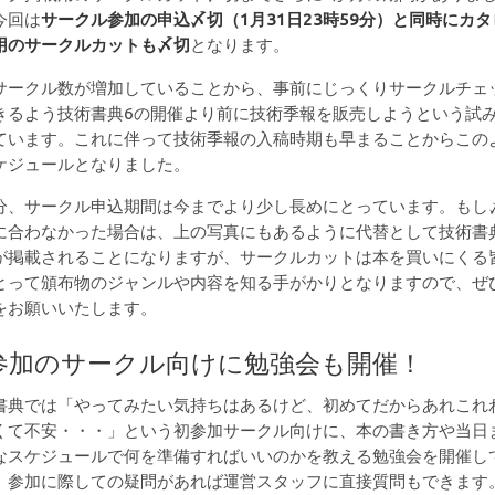
今回は
サークル参加の申込〆切（1月31日23時59分）と同時にカタ
用のサークルカットも〆切
となります。
サークル数が増加していることから、事前にじっくりサークルチェ
きるよう技術書典6の開催より前に技術季報を販売しようという試
ています。これに伴って技術季報の入稿時期も早まることからこの
ケジュールとなりました。
分、サークル申込期間は今までより少し長めにとっています。もし
に合わなかった場合は、上の写真にもあるように代替として技術書
が掲載されることになりますが、サークルカットは本を買いにくる
とって頒布物のジャンルや内容を知る手がかりとなりますので、ぜ
をお願いいたします。
参加のサークル向けに勉強会も開催！
書典では「やってみたい気持ちはあるけど、初めてだからあれこれ
くて不安・・・」という初参加サークル向けに、本の書き方や当日
なスケジュールで何を準備すればいいのかを教える勉強会を開催し
。参加に際しての疑問があれば運営スタッフに直接質問もできます