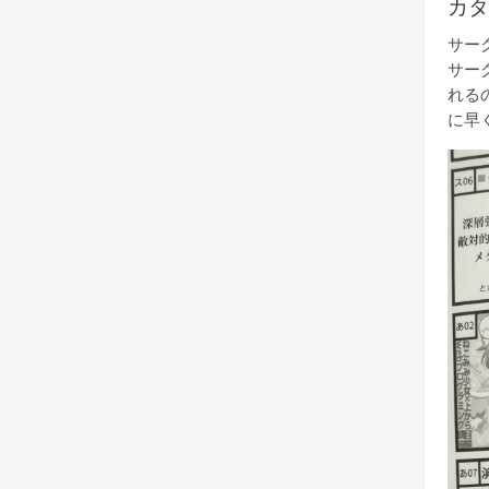
カ
サー
サー
れる
に早