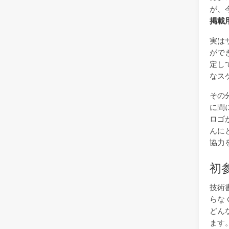
が、
掲載
実は
がで
定し
なス
その
に間
ロゴ
んに
協力
初
技術
らな
どん
ます