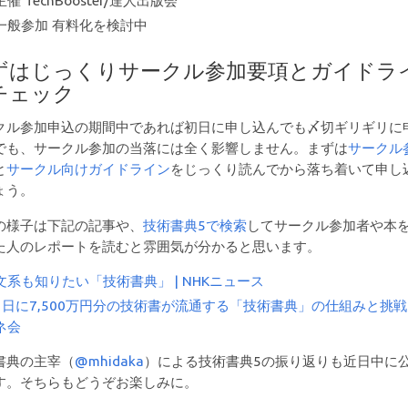
主催 TechBooster/達人出版会
一般参加 有料化を検討中
ずはじっくりサークル参加要項とガイドラ
チェック
クル参加申込の期間中であれば初日に申し込んでも〆切ギリギリに
でも、サークル参加の当落には全く影響しません。まずは
サークル
と
サークル向けガイドライン
をじっくり読んでから落ち着いて申し
ょう。
の様子は下記の記事や、
技術書典5で検索
してサークル参加者や本
た人のレポートを読むと雰囲気が分かると思います。
文系も知りたい「技術書典」 | NHKニュース
1日に7,500万円分の技術書が流通する「技術書典」の仕組みと挑戦 
ネ会
書典の主宰（
@mhidaka
）による技術書典5の振り返りも近日中に
す。そちらもどうぞお楽しみに。