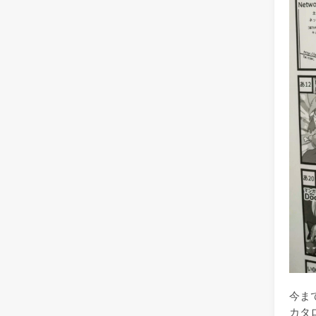
今ま
カタ