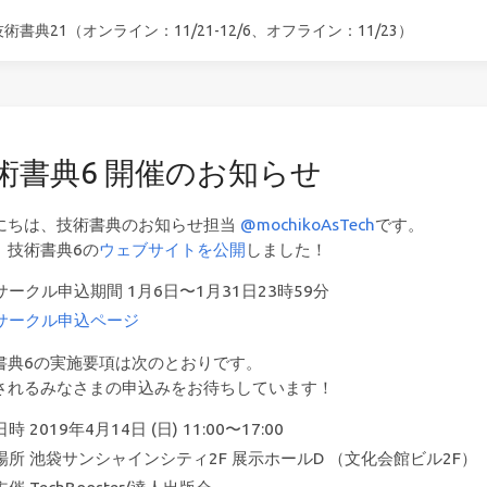
技術書典21（オンライン：11/21-12/6、オフライン：11/23）
術書典6 開催のお知らせ
にちは、技術書典のお知らせ担当
@mochikoAsTech
です。
、技術書典6の
ウェブサイトを公開
しました！
サークル申込期間 1月6日〜1月31日23時59分
サークル申込ページ
書典6の実施要項は次のとおりです。
されるみなさまの申込みをお待ちしています！
日時 2019年4月14日 (日) 11:00〜17:00
場所 池袋サンシャインシティ2F 展示ホールD （文化会館ビル2F）