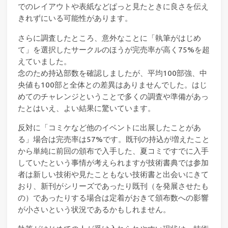
でのレイアウトや表紙などぱっと見たときに良さを伝え
きれずにいる可能性があります。
さらに調査したところ、意外なことに「執筆がはじめ
て」を選択したサークルのほうが完売率が高く75%を超
えていました。
念のため持込部数を確認しましたが、平均100部強、中
央値も100部と全体との差異はありませんでした。はじ
めてのチャレンジということで多くの調査や準備があっ
たとはいえ、よい結果に驚いています。
反対に「コミケなど他のイベントに出展したことがあ
る」場合は完売率は57%です。既刊の持込が増えたこと
から単純に前回の頒布で入手した、夏コミですでに入手
していたという事情が考えられますが技術書典では参加
者は新しい技術や見たこともない技術書と出会いにきて
おり、新刊がシリーズであったり既刊（を発展させたも
の）であったりする場合は定着がおきて頒布数への影響
が小さいという状況であるかもしれません。