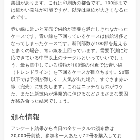
集団があります。これは印刷所の都合です。100部まで
は細かい発注が可能ですが、以降は単位が大きくなるた
めです。
赤い線に近いと完売で供給が需要を満たしきれなかった
ケースです。青い線を下回っているケースは供給過多と
なってしまったケースです。新刊部数が100部を超える
と多くの場合、青い線を上回っています。需要予測に対
応できている中堅以上のサークルといっていいでしょ
う。最も集中している横軸が100部の付近では青い線
（トレンドライン）を下回るケースが目立ちます。50部
以下では予測が難しく、人気が出た場合、すぐさま赤い
線（完売）に衝突します。これはニッチなものがウケ
た、または新技術が爆発的に伸びるなどさまざまな要因
が絡み合った結果でしょう。
頒布情報
アンケート結果から当日の全サークルの頒布数は
20,000冊前後、参加者一人あたり7.2冊を購入してお