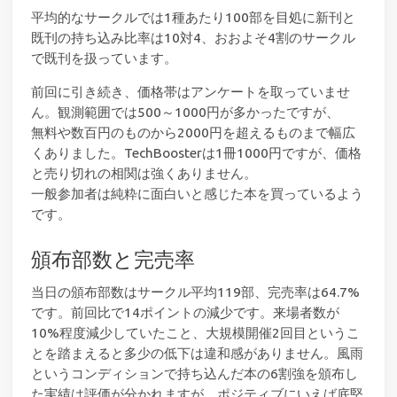
平均的なサークルでは1種あたり100部を目処に新刊と
既刊の持ち込み比率は10対4、おおよそ4割のサークル
で既刊を扱っています。
前回に引き続き、価格帯はアンケートを取っていませ
ん。観測範囲では500～1000円が多かったですが、
無料や数百円のものから2000円を超えるものまで幅広
くありました。TechBoosterは1冊1000円ですが、価格
と売り切れの相関は強くありません。
一般参加者は純粋に面白いと感じた本を買っているよう
です。
頒布部数と完売率
当日の頒布部数はサークル平均119部、完売率は64.7%
です。前回比で14ポイントの減少です。来場者数が
10%程度減少していたこと、大規模開催2回目というこ
とを踏まえると多少の低下は違和感がありません。風雨
というコンディションで持ち込んだ本の6割強を頒布し
た実績は評価が分かれますが、ポジティブにいえば底堅