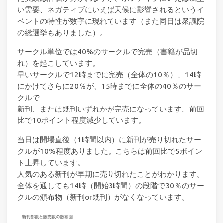
い需要、ネガティブにいえば天候に影響されるというイ
ベントの特性が数字に現れています（また同日は衆議院
の総選挙もありました）。
サークル単位では40%のサークルで完売（書籍が品切
れ）を起こしています。
早いサークルで12時までに完売（全体の10％）、14時
にかけてさらに20％が、15時までに全体の40％のサー
クルで
新刊、または既刊いずれかが完売になっています。前回
比で10ポイント程度減少しています。
当日は開場直後（1時間以内）に新刊が売り切れたサー
クルが10%程度ありました。こちらは前回比で5ポイン
ト上昇しています。
人気のある新刊が早期に売り切れたことがわかります。
全体を通しても14時（開始3時間）の段階で30％のサー
クルの頒布物（新刊or既刊）がなくなっています。