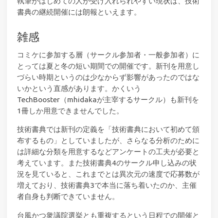
執筆がはじめての人が受け入れられやすい現状は、技術
書典の継続開催には朗報といえます。
雑感
コミケに参加する層（サークル参加者・一般参加者）に
とっては夏と冬の短い期間での開催です。新刊を用意し
づらい時期というのは少なからず影響があったのではな
いかという直感があります。かくいう
TechBooster（mhidakaが主宰するサークル）も新刊を
1冊しか用意できませんでした。
技術書典では新刊の定義を「技術書典において初めて頒
布するもの」としていましたが、さらなる分析のために
は詳細な分類を用意するなどアンケートの工夫が必要と
考えています。また技術書典4のサークル申し込みの状
況を見ていると、これまでとは異次元の速度で応募数が
増えており、技術書典3で本当に落ち着いたのか、主催
者自身も判断できていません。
台風かつ衆議院選挙とも重複するという日程での開催と