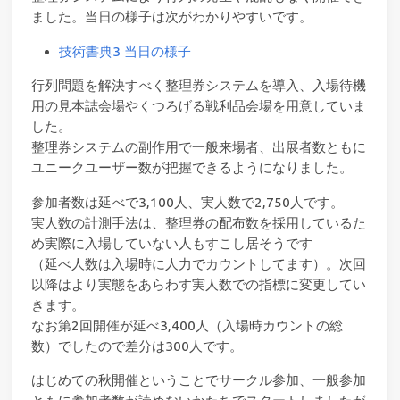
ました。当日の様子は次がわかりやすいです。
技術書典3 当日の様子
行列問題を解決すべく整理券システムを導入、入場待機
用の見本誌会場やくつろげる戦利品会場を用意していま
した。
整理券システムの副作用で一般来場者、出展者数ともに
ユニークユーザー数が把握できるようになりました。
参加者数は延べで3,100人、実人数で2,750人です。
実人数の計測手法は、整理券の配布数を採用しているた
め実際に入場していない人もすこし居そうです
（延べ人数は入場時に人力でカウントしてます）。次回
以降はより実態をあらわす実人数での指標に変更してい
きます。
なお第2回開催が延べ3,400人（入場時カウントの総
数）でしたので差分は300人です。
はじめての秋開催ということでサークル参加、一般参加