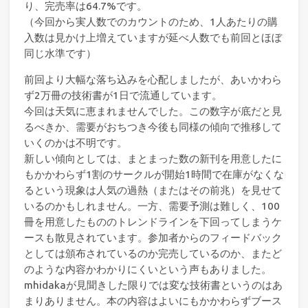
り、完売率は64.7%です。
（今回から実人数でのカウントのため、1人あたりの購
入数は見かけ上増えていますが延べ人数でも前回とほぼ
同じ水準です）
前回より大幅な落ち込みを心配しましたが、あいかわら
ず2万冊の技術書が1日で流通しています。
今回は天気に恵まれませんでした。この数字が底だと見
るべきか、需要がおちつき今後も同様の傾向で推移して
いくのかは不明です。
新しい傾向としては、まとまった数の新刊を用意したに
もかかわらず1割のサークルが開始1時間で在庫がなくな
るという現象は人気の過熱（またはその前兆）を見せて
いるのかもしれません。一方、需要予測は難しく、100
冊を用意したもののトレンドラインを下回ってしまうケ
ースも散見されています。参加者からのフィードバック
としては頒布されているのか完売しているのか、またど
のような内容かわかりにくいという声もありました。
mhidakaが見聞きした限りでは変な技術書というのはあ
まりありません。本の内容はよいにもかかわらずブース