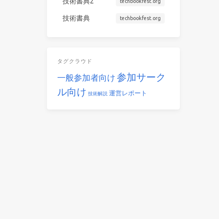
技術書典2
techbookfest.org
技術書典
techbookfest.org
タグクラウド
参加サーク
一般参加者向け
ル向け
運営レポート
技術解説