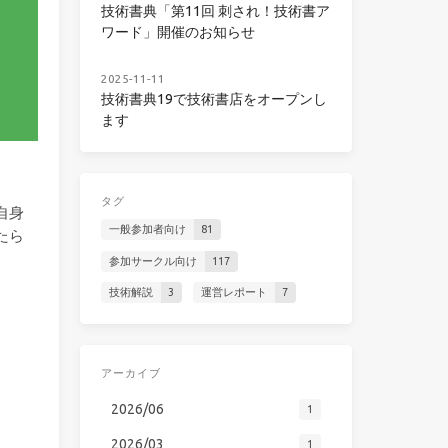
技術書典「第11回 刺され！技術書ア
ワード」開催のお知らせ
2025-11-11
技術書典19で技術書店をオープンし
ます
タグ
自身
一般参加者向け
81
たら
参加サークル向け
117
技術解説
3
運営レポート
7
アーカイブ
2026/06
1
2026/03
1