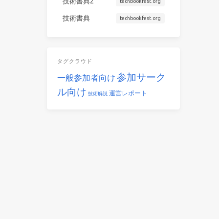
技術書典2
techbookfest.org
技術書典
techbookfest.org
タグクラウド
参加サーク
一般参加者向け
ル向け
運営レポート
技術解説